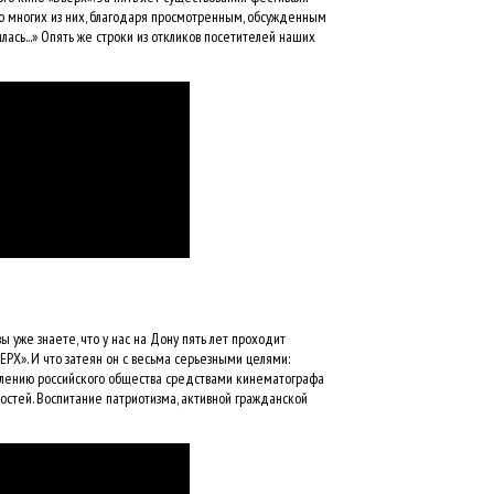
во многих из них, благодаря просмотренным, обсужденным
илась...» Опять же строки из откликов посетителей наших
 вы уже знаете, что у нас на Дону пять лет проходит
Х». И что затеян он с весьма серьезными целями:
влению российского общества средствами кинематографа
тей. Воспитание патриотизма, активной гражданской