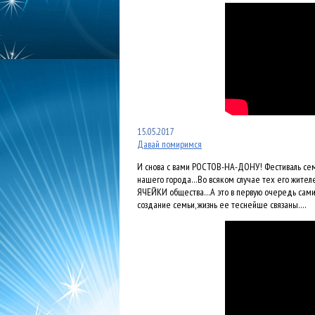
15.05.2017
Давай помиримся
И снова с вами РОСТОВ-НА-ДОНУ! Фестиваль сем
нашего города…Во всяком случае тех его жителе
ЯЧЕЙКИ общества…А это в первую очередь сами 
создание семьи, жизнь ее теснейше связаны….