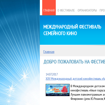
ГЛАВНАЯ
О ФЕСТИВАЛЕ
ОРГАНИЗАТОРЫ
ПРО
МЕЖДУНАРОДНЫЙ ФЕСТИВАЛЬ
СЕМЕЙНОГО КИНО
Главная
ДОБРО ПОЖАЛОВАТЬ НА ФЕСТИВ
14.07.2017
XXV Международный детский кинофестиваль «Ал
В Международном детском 
кинофестиваль «Алые паруса
Лучшим полнометражным ани
Февронии» (реж. Ю.Рязанов, 