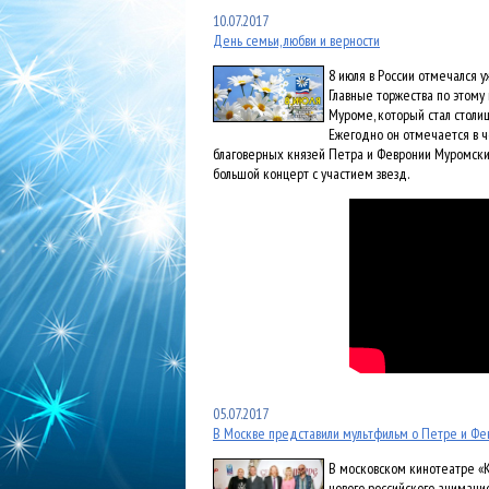
10.07.2017
День семьи, любви и верности
8 июля в России отмечался у
Главные торжества по этому
Муроме, который стал столиц
Ежегодно он отмечается в ч
благоверных князей Петра и Февронии Муромски
большой концерт с участием звезд.
05.07.2017
В Москве представили мультфильм о Петре и Фе
В московском кинотеатре «К
нового российского анимаци