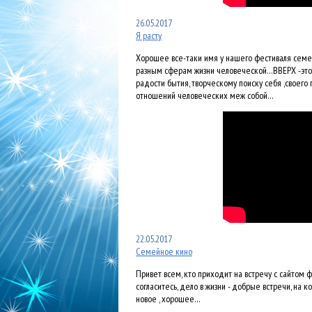
26.05.2017
Я расту
Хорошее все-таки имя у нашего фестиваля семе
разным сферам жизни человеческой…ВВЕРХ -это 
радости бытия, творческому поиску себя ,своег
отношений человеческих меж собой…
22.05.2017
Семейное кино
Привет всем, кто приходит на встречу с сайто
согласитесь, дело в жизни - добрые встречи, на
новое , хорошее…