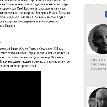
и многочисленные гости и создатели ленты: продюсеры
ин, режиссер Юрий Кулаков, актеры озвучивания Иван
исполнители песен в картине Валерия и Родион Газманов,
ожин, модельер Валентин Юдашкин и многие другие.
онда социально-культурных инициатив Светлана
ина Ельцина.
»!
онный фильм «Сказ о Петре и Февронии»! XIII век.
Только отважный воин Пётр выходит на бой со злодеем и
вляет спасителя княжества. Целительница Феврония
чувства- э
а. Между молодыми людьми вспыхивает настоящее чистое
заполнить 
тря на множество препятствий.
вместится."