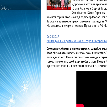
дорожке в этот вечер прошл
Юрий Рязанов и Сергей Егош
Охлобыстин, Юлия Горохова, 
композитор Виктор Чайка, продюсер Иосиф Приг
Также на премьере присутствовали Президент Ф
Медведева и супруга первого Президента РФ На
06.06.2017
Анимационный фильм «Сказ о Петре и Февронии
Смотрите с 6 июля в кинотеатрах страны!
Анимаци
Злодей захватил власть в Муромском княжестве. 
побеждает его. Но ядовитая кровь колдуна отра
готова применить свой дар, чтобы спасти Петр
чувство, которое им предстоит сохранить, несмо