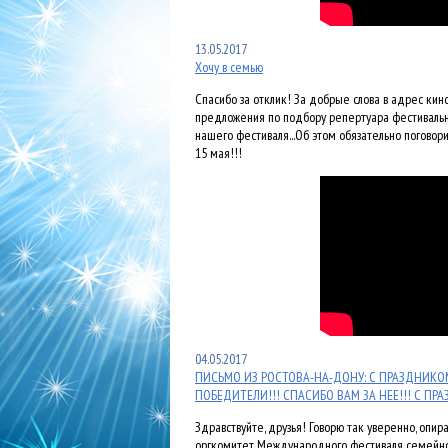
13.05.2017
Хочу в семью
Спасибо за отклик! За добрые слова в адрес ки
предложения по подбору репертуара фестивальн
нашего фестиваля...Об этом обязательно поговор
15 мая!!!
04.05.2017
ПИСЬМО ИЗ РОСТОВА-НА-ДОНУ: С ПРАЗДНИК
ПОБЕДИТЕЛИ!!! СПАСИБО ВАМ ЗА НЕЕ!!! С П
Здравствуйте, друзья! Говорю так уверенно, опи
оргкомитет Международного фестиваля семейного