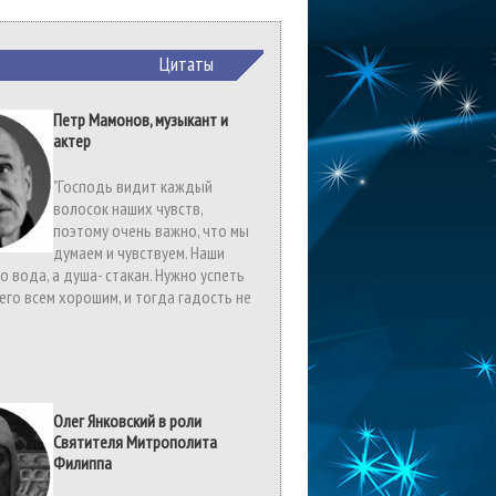
Цитаты
Петр Мамонов, музыкант и
актер
"Господь видит каждый
волосок наших чувств,
поэтому очень важно, что мы
думаем и чувствуем. Наши
то вода, а душа- стакан. Нужно успеть
его всем хорошим, и тогда гадость не
Олег Янковский в роли
Святителя Митрополита
Филиппа