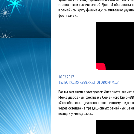
его посетили тысячи семей Дона. И обстановка 
в семейном кругу фильмам, «...значительно улучш
фестивалей...
16.02.2017
ТЕЛЕСТУДИЯ «ВВЕРХ». ПОГОВОРИМ…?
Раз вы заглянули в этот уголок Интернета, значит,
Международный фестиваль Семейного Кино «ВВЕР
«Способствовать духовно-нравственному оздоро
через освещение традиционных семейных ценнос
позиции у молодежи»...