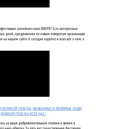
нофестиваля семейного кино ВВЕРХ! Есть интересные
ых дней...предложения по новым поворотам организации
им на нашем сайте А сегодня коротко и ясно вот о чем: о
ОМ ВЕЛИКОЙ ПОБЕДЫ, УВАЖАЕМЫЕ И ЛЮБИМЫЕ НАШИ
РАЗДНИКОМ ПОБЕДЫ ВСЕХ НАС!
раясь на ваши доброжелательные отклики и звонки в
 кино «Вверх». За пять лет существования фестиваля