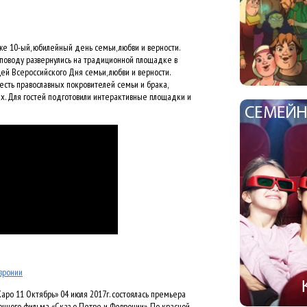
же 10-ый, юбилейный день семьи, любви и верности.
 поводу развернулись на традиционной площадке в
ей Всероссийского Дня семьи, любви и верности.
есть православных покровителей семьи и брака,
х. Для гостей подготовили интерактивные площадки и
вронии
аро 11 Октябрь» 04 июля 2017г. состоялась премьера
онного фильма «Сказ о Петре и Февронии». По красной