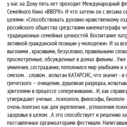
у нас на Дону пять лет проходит Международный фе
Семейного Кино «ВВЕРХ». И что затеян он с весьма 
целями: «Способствовать духовно-нравственному о
российского общества средствами кинематографа ч
традиционных семейных ценностей. Воспитание пат
активной гражданской позиции у молодежи». И за вс
высокими , красивыми, безусловно, правильными слов
просмотренные, обсужденные в домах фильмы…Уже 
умиления, сострадания, пополнился мир улыбками и 
смехом….словом…испытан КАТАРСИС, что значит - в 
греческого – очищении, душевная разрядка, испыты
зрителями в процессе сопереживания…И, как справе
утверждают ученые…психологи, философы, биологи- 
очень полезно как для укрепления , успокоения психи
здоровья в целом…А это способствует и решению за
поставленных организаторами фестиваля. Напитавши