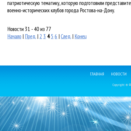
патриотическую тематику, которую подготовили представите
военно-исторических клубов города Ростова-на-Дону.
Новости 31 - 40 из 77
Начало
|
Пред.
|
2
3
4
5
6
|
След.
|
Конец
ГЛАВНАЯ
НОВОСТИ
Copyright © Фе