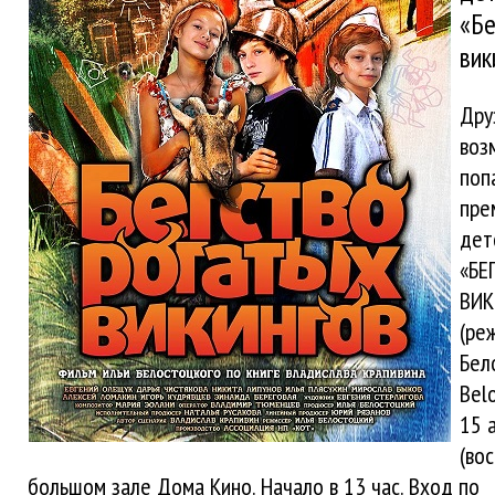
«Бе
вик
Друз
воз
поп
пре
дет
«БЕ
ВИК
(ре
Бел
Belo
15 
(во
большом зале Дома Кино. Начало в 13 час. Вход по