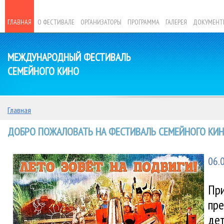
ГЛАВНАЯ
О ФЕСТИВАЛЕ
ОРГАНИЗАТОРЫ
ПРОГРАММА
ГАЛЕРЕЯ
ДОКУМЕНТ
МЕЖДУНАРОДНЫЙ ФЕСТИВАЛЬ
СЕМЕЙНОГО КИНО
Главная
ДОБРО ПОЖАЛОВАТЬ НА ФЕСТИВАЛЬ СЕМЕЙНОГО КИНО
06.
При
пре
дет