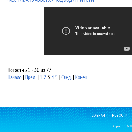
Новости 21 - 30 из 77
Начало
|
Пред.
|
1
2
3
4
5
|
След.
|
Конец
ГЛАВНАЯ
НОВОСТИ
Copyright © Фе