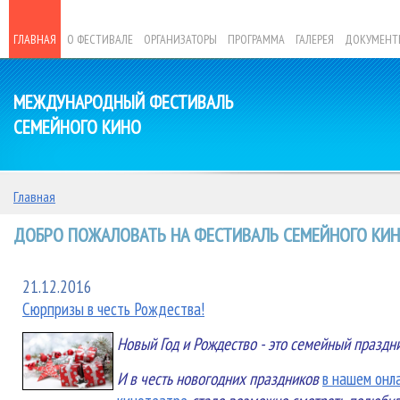
ГЛАВНАЯ
О ФЕСТИВАЛЕ
ОРГАНИЗАТОРЫ
ПРОГРАММА
ГАЛЕРЕЯ
ДОКУМЕНТ
МЕЖДУНАРОДНЫЙ ФЕСТИВАЛЬ
СЕМЕЙНОГО КИНО
Главная
ДОБРО ПОЖАЛОВАТЬ НА ФЕСТИВАЛЬ СЕМЕЙНОГО КИНО
21.12.2016
Сюрпризы в честь Рождества!
Новый Год и Рождество - это семейный праздн
И в честь новогодних праздников
в нашем онл