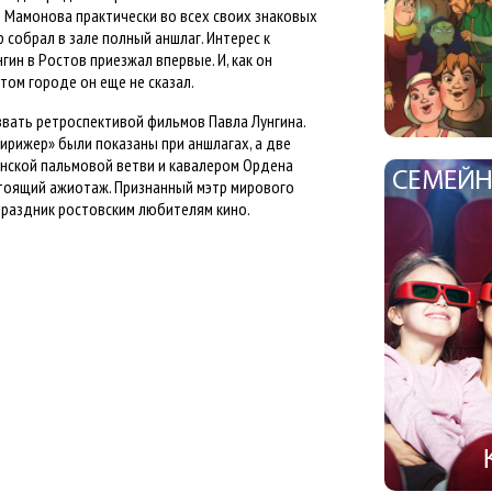
л Мамонова практически во всех своих знаковых
 собрал в зале полный аншлаг. Интерес к
гин в Ростов приезжал впервые. И, как он
том городе он еще не сказал.
вать ретроспективой фильмов Павла Лунгина.
ирижер» были показаны при аншлагах, а две
ннской пальмовой ветви и кавалером Ордена
стоящий ажиотаж. Признанный мэтр мирового
праздник ростовским любителям кино.