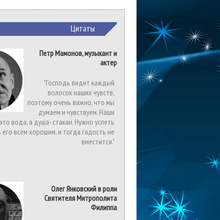
Цитаты
Петр Мамонов, музыкант и
актер
"Господь видит каждый
волосок наших чувств,
поэтому очень важно, что мы
думаем и чувствуем. Наши
 это вода, а душа- стакан. Нужно успеть
 его всем хорошим, и тогда гадость не
вместится."
Олег Янковский в роли
Святителя Митрополита
Филиппа