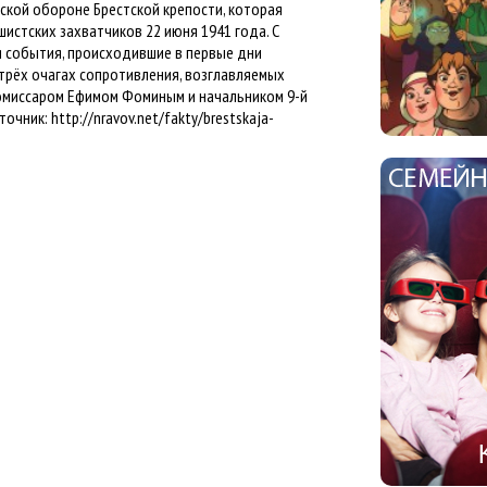
еской обороне Брестской крепости, которая
истских захватчиков 22 июня 1941 года. С
 события, происходившие в первые дни
трёх очагах сопротивления, возглавляемых
омиссаром Ефимом Фоминым и начальником 9-й
ник: http://nravov.net/fakty/brestskaja-