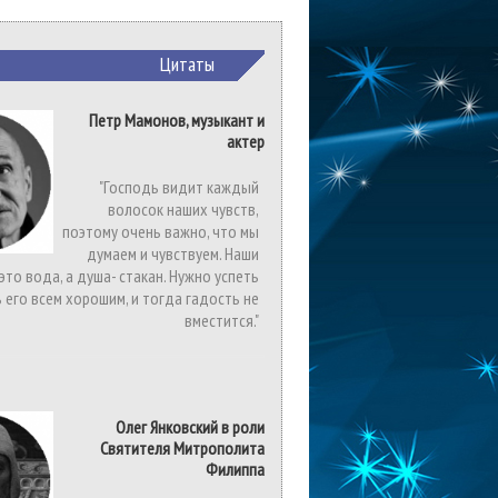
Цитаты
Петр Мамонов, музыкант и
актер
"Господь видит каждый
волосок наших чувств,
поэтому очень важно, что мы
думаем и чувствуем. Наши
 это вода, а душа- стакан. Нужно успеть
 его всем хорошим, и тогда гадость не
вместится."
Олег Янковский в роли
Святителя Митрополита
Филиппа