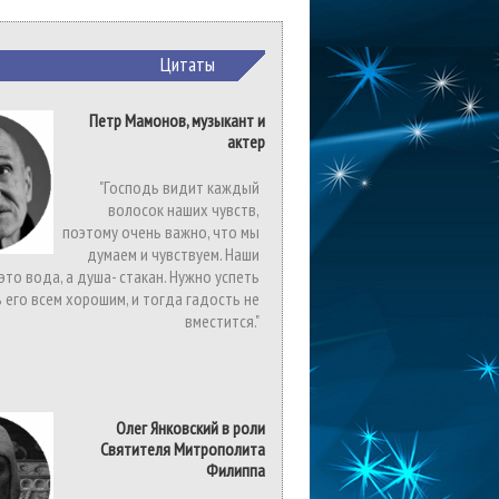
Цитаты
Петр Мамонов, музыкант и
актер
"Господь видит каждый
волосок наших чувств,
поэтому очень важно, что мы
думаем и чувствуем. Наши
 это вода, а душа- стакан. Нужно успеть
 его всем хорошим, и тогда гадость не
вместится."
Олег Янковский в роли
Святителя Митрополита
Филиппа