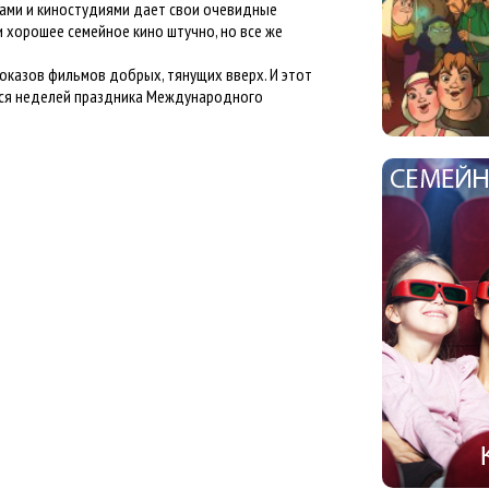
тами и киностудиями дает свои очевидные
 хорошее семейное кино штучно, но все же
казов фильмов добрых, тянущих вверх. И этот
тся неделей праздника Международного