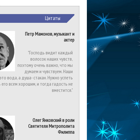
Цитаты
Петр Мамонов, музыкант и
актер
"Господь видит каждый
волосок наших чувств,
поэтому очень важно, что мы
думаем и чувствуем. Наши
 это вода, а душа- стакан. Нужно успеть
 его всем хорошим, и тогда гадость не
вместится."
Олег Янковский в роли
Святителя Митрополита
Филиппа