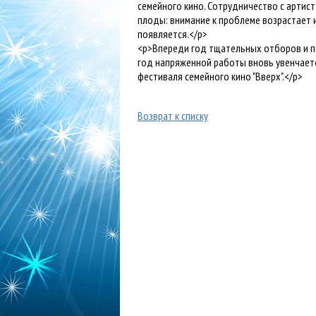
семейного кино. Сотрудничество с артис
плоды: внимание к проблеме возрастает и
появляется.</p>
<p>Впереди год тщательных отборов и по
год напряженной работы вновь увенчае
фестиваля семейного кино "Вверх".</p>
Возврат к списку